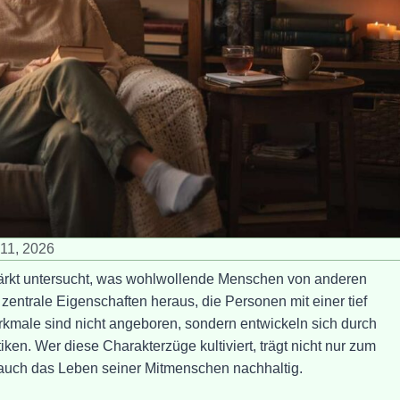
11, 2026
tärkt untersucht, was wohlwollende Menschen von anderen
n zentrale Eigenschaften heraus, die Personen mit einer tief
male sind nicht angeboren, sondern entwickeln sich durch
en. Wer diese Charakterzüge kultiviert, trägt nicht nur zum
 auch das Leben seiner Mitmenschen nachhaltig.