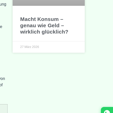
dung
Macht Konsum –
genau wie Geld –
he
wirklich glücklich?
27 März 2026
von
pf