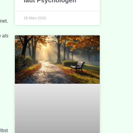
laut Psychologen
28 März 2026
net.
 als
lbst