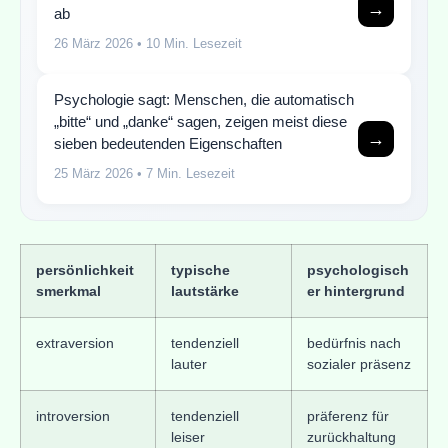
→
ab
26 März 2026
• 10 Min. Lesezeit
Psychologie sagt: Menschen, die automatisch
„bitte“ und „danke“ sagen, zeigen meist diese
→
sieben bedeutenden Eigenschaften
25 März 2026
• 7 Min. Lesezeit
persönlichkeit
typische
psychologisch
smerkmal
lautstärke
er hintergrund
extraversion
tendenziell
bedürfnis nach
lauter
sozialer präsenz
introversion
tendenziell
präferenz für
leiser
zurückhaltung