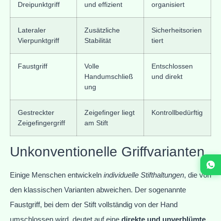
Dreipunktgriff
und effizient
organisiert
Lateraler
Zusätzliche
Sicherheitsorien
Vierpunktgriff
Stabilität
tiert
Faustgriff
Volle
Entschlossen
Handumschließ
und direkt
ung
Gestreckter
Zeigefinger liegt
Kontrollbedürftig
Zeigefingergriff
am Stift
Unkonventionelle Griffvarianten
Einige Menschen entwickeln
individuelle Stifthaltungen
, die von
den klassischen Varianten abweichen. Der sogenannte
Faustgriff, bei dem der Stift vollständig von der Hand
umschlossen wird, deutet auf eine
direkte und unverblümte